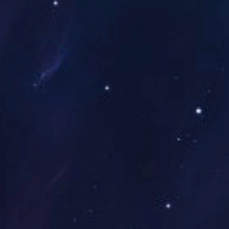
事业的长足进步提供借鉴。希望通过此次回顾与展望，引
许多创新尝试。首先，主办方结合互联网技术，通过线上线
影响力。社交媒体平台如微博、微信等成为重要的信息传
事信息，从而积极参与其中。
丰富多彩的配套活动，包括现场互动、球迷见面会等。这
事氛围更加热烈，使得每位观众都能沉浸在篮球激情之
，为日后的票房和市场开拓奠定基础。
点。通过赞助商支持，不仅降低了成本，还促进了地方经
也借助这一机会加强与消费者之间的联系，实现双赢局
验