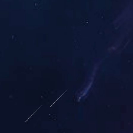
来发展的展望，提出了建议，以期为青岛篮球
发更多人关注和参与到青岛的篮球活动中来。
1、赛事组织与推广
2017年青岛篮球盛事在组织与推广上做出了
下相结合的方式进行宣传，有效地扩大了赛事
播渠道，大量年轻人通过这些平台了解到了赛
其次，在赛事期间，主办方精心策划了一系列
些活动不仅增加了观众的参与感，也让整个赛
中。此外，这些活动还吸引了不少非专业球迷
最后，与当地企业合作也是本次盛事的一大亮
济的发展。企业通过赞助获得品牌曝光，同时
面。
2、运动员表现与观众体