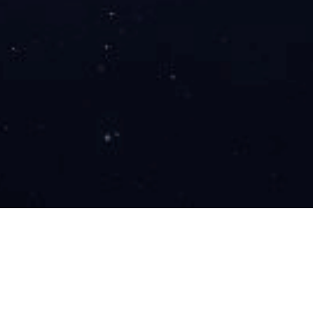
快速又简单。
航
网站地图
认识
EMC易倍官网
产品总览
SiteMap
公司新闻
公司服务
沟通
EMC易倍平台