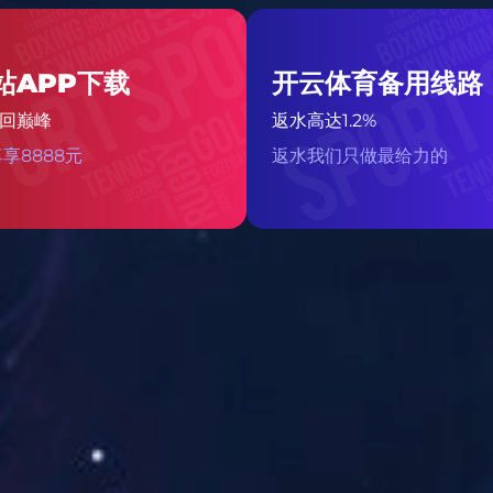
球盛事回顾与未来发
对地方经济、文化以及未来发展的影响。从赛事的组织与推
承与发展，以及未来展望四个方面进行深入分析。首先，
和品牌曝光；其次，运动员们在场上的精彩表现吸引了众
篮球文化也得到了进一步的发展和传播；最后，通过对未